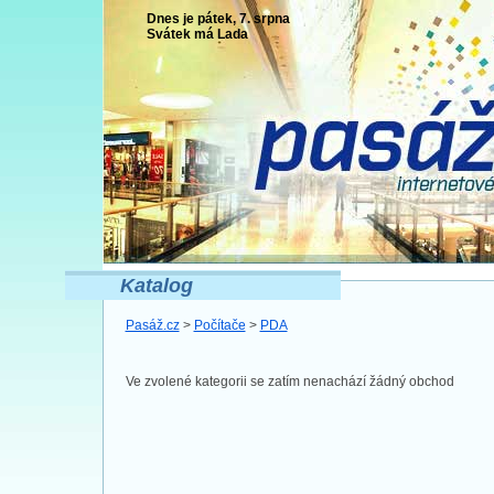
Dnes je pátek, 7. srpna
Svátek má
Lada
Katalog
Pasáž.cz
>
Počítače
>
PDA
Ve zvolené kategorii se zatím nenachází žádný obchod