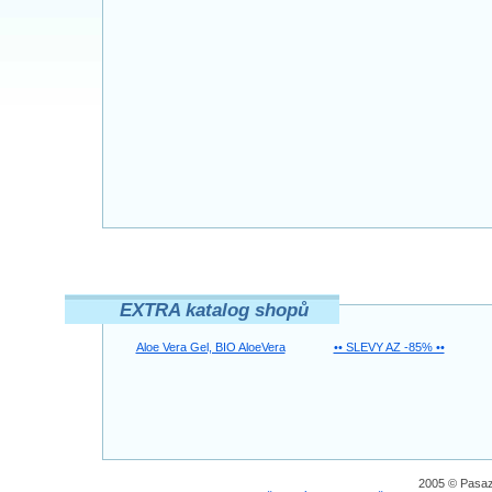
EXTRA katalog shopů
Aloe Vera Gel, BIO AloeVera
•• SLEVY AZ -85% ••
2005 © Pasaz